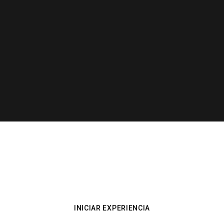
Enfoque personalizado
Entiendo que cada individuo es único. Mis consultas
detalladas y planes de tratamiento están personalizados
para satisfacer las necesidades específicas de cada
paciente.
INICIAR EXPERIENCIA