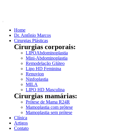
Home
Dr. Antônio Marcos
Cirurgias Plásticas
Cirurgias corporais:
LIPOAbdominoplastia
Mini-Abdominoplastia
Remodelação Glúteo
Lipo HD Feminina
Renuvion
Ninfoplastia
MILA
LIPO HD Masculina
Cirurgias mamárias:
Prótese de Mama R24R
Mamoplastia com prótese
Mamoplastia sem prótese
Clínica
Artigos
Contato