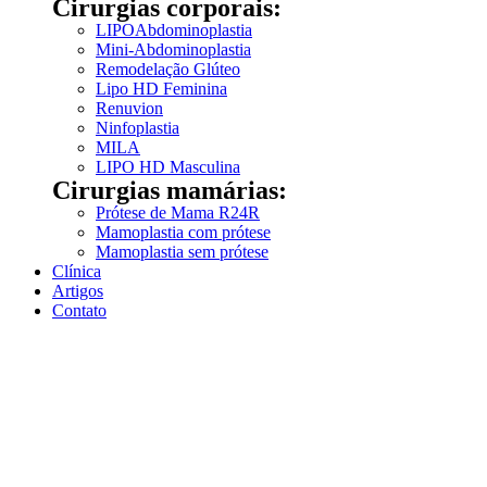
Cirurgias corporais:
LIPOAbdominoplastia
Mini-Abdominoplastia
Remodelação Glúteo
Lipo HD Feminina
Renuvion
Ninfoplastia
MILA
LIPO HD Masculina
Cirurgias mamárias:
Prótese de Mama R24R
Mamoplastia com prótese
Mamoplastia sem prótese
Clínica
Artigos
Contato