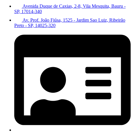
Avenida Duque de Caxias, 2-8, Vila Mesquita, Bauru -
SP, 17014-340
Av. Prof. João Fiúsa, 1525 - Jardim Sao Luiz, Ribeirão
Preto - SP, 14025-320