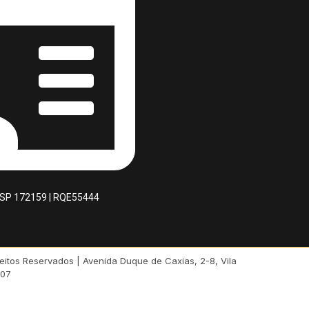
M SP 172159 | RQE55444
eitos Reservados | Avenida Duque de Caxias, 2-8, Vila
-07