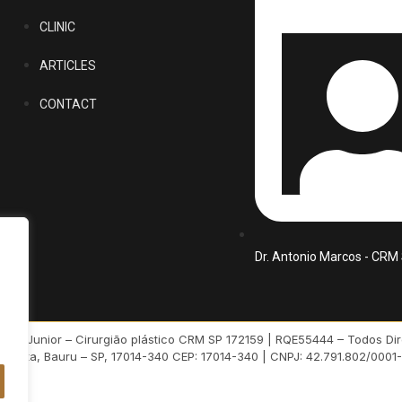
CLINIC
ARTICLES
CONTACT
Dr. Antonio Marcos - CR
ho Junior – Cirurgião plástico CRM SP 172159 | RQE55444 – Todos Dir
squita, Bauru – SP, 17014-340 CEP: 17014-340 | CNPJ: 42.791.802/0001