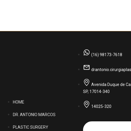
(16) 98173-7618
drantonio.cirurgiapl
Avenida Duque de Caxi
SP, 17014-340
HOME
14025-320
DR. ANTONIO MARCOS
PLASTIC SURGERY