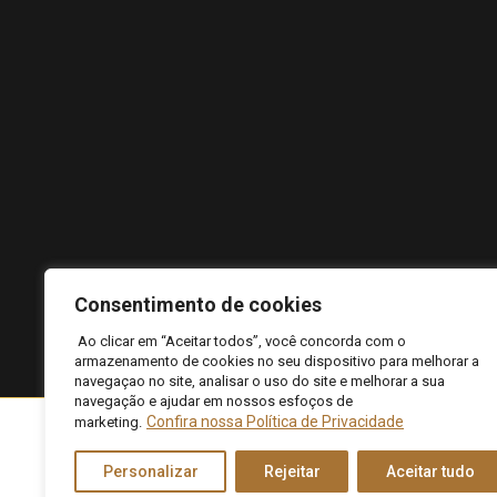
Consentimento de cookies
Ao clicar em “Aceitar todos”, você concorda com o
armazenamento de cookies no seu dispositivo para melhorar a
navegaçao no site, analisar o uso do site e melhorar a sua
navegação e ajudar em nossos esfoços de
©2026 Responsável técnico: Antônio Marcos Pinto Coel
Confira nossa Política de Privacidade
marketing.
Me
Personalizar
Rejeitar
Aceitar tudo
Privacy Policy